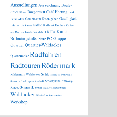
Ausstellungen
Auszeichnung
Boule-
Ehrung
Bürgertreff
Café
Spiel
Fest
Bänke
Geselligkeit
Gemeinsam Essen gehen
Fit im Alter
Kaffee
Internet
Kaffee&Kuchen
Jubilaren
Kaffee
Kunst
KITA
Kinderwaldstadt
und Kuchen
PC-Gruppe
Nachmittagskaffee
Natur
Quartier-Waldacker
Quartier
Radfahren
Quartierradler
Rödermark
Radtouren
Schlemmen
Rödermark Waldacker
Senioren
Smartphone
Smovey-
Seniorin
Siedlergemeinschaft
Ringe. Gymnastik
Sozial
soziales Engagement
Waldacker
Waldacker Strassenfest
Workshop