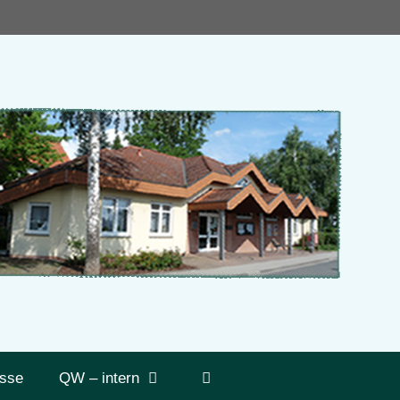
sse
QW – intern