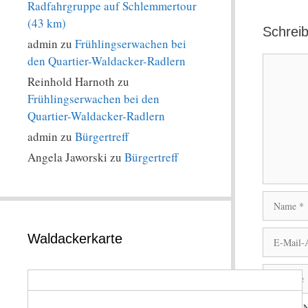
Radfahrgruppe auf Schlemmertour
(43 km)
Schrei
admin
zu
Frühlingserwachen bei
den Quartier-Waldacker-Radlern
Kommentar
Reinhold Harnoth
zu
Frühlingserwachen bei den
Quartier-Waldacker-Radlern
admin
zu
Bürgertreff
Angela Jaworski
zu
Bürgertreff
Name
E-
Waldackerkarte
Mail-
Adresse
Website
Mit der N