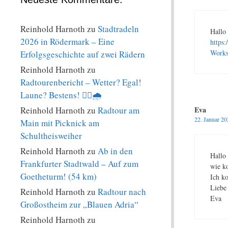
Reinhold Harnoth
zu
Stadtradeln
Hallo 
2026 in Rödermark – Eine
https
Works
Erfolgsgeschichte auf zwei Rädern
Reinhold Harnoth
zu
Radtourenbericht – Wetter? Egal!
Laune? Bestens! 🚴‍♀️🌧️
Reinhold Harnoth
zu
Radtour am
Eva
22. Januar 2
Main mit Picknick am
Schultheisweiher
Reinhold Harnoth
zu
Ab in den
Hallo 
Frankfurter Stadtwald – Auf zum
wie ko
Goetheturm! (54 km)
Ich ko
Liebe
Reinhold Harnoth
zu
Radtour nach
Eva
Großostheim zur „Blauen Adria“
Reinhold Harnoth
zu