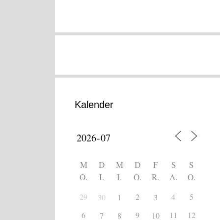
Kalender
M
D
M
D
F
S
S
O.
I.
I.
O.
R.
A.
O.
29
2
4
5
30
1
3
6
9
11
12
7
8
10