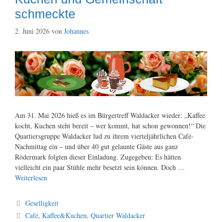
schmeckte
2. Juni 2026
von
Johannes
Am 31. Mai 2026 hieß es im Bürgertreff Waldacker wieder: „Kaffee
kocht, Kuchen steht bereit – wer kommt, hat schon gewonnen!“ Die
Quartiersgruppe Waldacker lud zu ihrem vierteljährlichen Café-
Nachmittag ein – und über 40 gut gelaunte Gäste aus ganz
Rödermark folgten dieser Einladung. Zugegeben: Es hätten
vielleicht ein paar Stühle mehr besetzt sein können. Doch …
Weiterlesen
Kategorien
Geselligkeit
Schlagwörter
Café
,
Kaffee&Kuchen
,
Quartier Waldacker