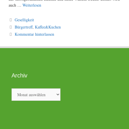
auch …
Weiterlesen
Kategorien
Geselligkeit
Schlagwörter
Bürgertreff
,
Kaffee&Kuchen
Kommentar hinterlassen
Archiv
Archiv