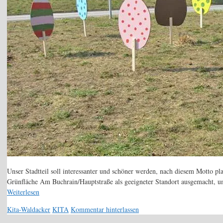
Unser Stadtteil soll interessanter und schöner werden, nach diesem Motto 
Grünfläche Am Buchrain/Hauptstraße als geeigneter Standort ausgemacht, um
Weiterlesen
Kategorien
Schlagwörter
Kita-Waldacker
KITA
Kommentar hinterlassen