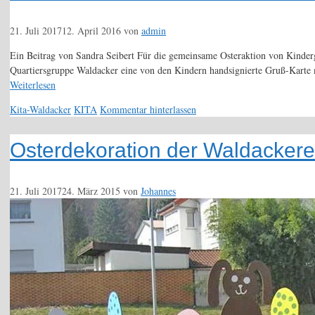
21. Juli 2017
12. April 2016
von
admin
Ein Beitrag von Sandra Seibert Für die gemeinsame Osteraktion von Kinderg
Quartiersgruppe Waldacker eine von den Kindern handsignierte Gruß-Karte m
Weiterlesen
Kategorien
Schlagwörter
Kita-Waldacker
KITA
Kommentar hinterlassen
Osterdekoration der Waldackere
21. Juli 2017
24. März 2015
von
Johannes