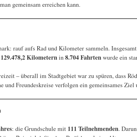
l man gemeinsam erreichen kann.
mark: rauf aufs Rad und Kilometer sammeln. Insgesam
129.478,2 Kilometern
8.704 Fahrten
n
in
wurde ein star
eizeit – überall im Stadtgebiet war zu spüren, dass Rö
 und Freundeskreise verfolgen ein gemeinsames Ziel u
n
ahres
111 Teilnehmenden
: die Grundschule mit
. Darun