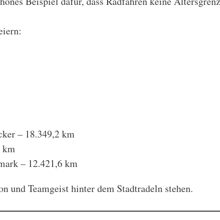
schönes Beispiel dafür, dass Radfahren keine Altersgren
eiern:
cker – 18.349,2 km
2 km
mark – 12.421,6 km
ion und Teamgeist hinter dem Stadtradeln stehen.