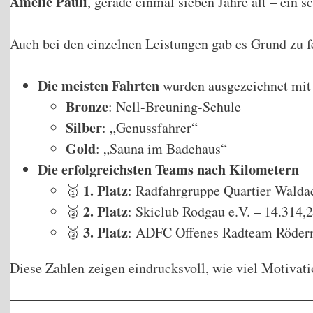
Amelie Pauli
, gerade einmal sieben Jahre alt – ein 
Auch bei den einzelnen Leistungen gab es Grund zu f
Die meisten Fahrten
wurden ausgezeichnet mit
Bronze
: Nell-Breuning-Schule
Silber
: „Genussfahrer“
Gold
: „Sauna im Badehaus“
Die erfolgreichsten Teams nach Kilometern
1. Platz
🥇
: Radfahrgruppe Quartier Walda
2. Platz
🥈
: Skiclub Rodgau e.V. – 14.314,
3. Platz
🥉
: ADFC Offenes Radteam Röder
Diese Zahlen zeigen eindrucksvoll, wie viel Motivat