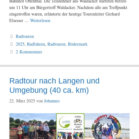
Bahnhof Offenthal. Die Teilnehmer aus Waldacker starteten bereits
um 11 Uhr am Bürgertreff Waldacker. Nachdem alle am Treffpunkt
eingetroffen waren, erläuterte der heutige Tourenleiter Gerhard
Elsesser …
Weiterlesen
Kategorien
Radtouren
Schlagwörter
2025
,
Radfahren
,
Radtouren
,
Rödermark
2 Kommentare
Radtour nach Langen und
Umgebung (40 ca. km)
22. März 2025
von
Johannes