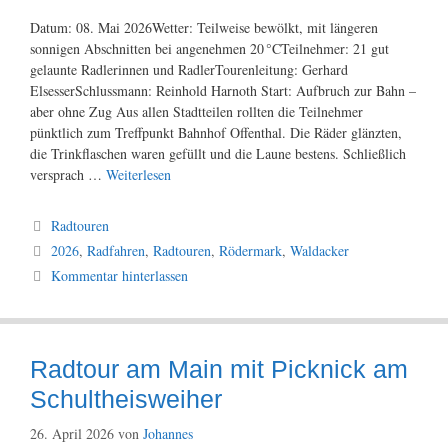
Datum: 08. Mai 2026Wetter: Teilweise bewölkt, mit längeren
sonnigen Abschnitten bei angenehmen 20 °CTeilnehmer: 21 gut
gelaunte Radlerinnen und RadlerTourenleitung: Gerhard
ElsesserSchlussmann: Reinhold Harnoth Start: Aufbruch zur Bahn –
aber ohne Zug Aus allen Stadtteilen rollten die Teilnehmer
pünktlich zum Treffpunkt Bahnhof Offenthal. Die Räder glänzten,
die Trinkflaschen waren gefüllt und die Laune bestens. Schließlich
versprach …
Weiterlesen
Kategorien
Radtouren
Schlagwörter
2026
,
Radfahren
,
Radtouren
,
Rödermark
,
Waldacker
Kommentar hinterlassen
Radtour am Main mit Picknick am
Schultheisweiher
26. April 2026
von
Johannes