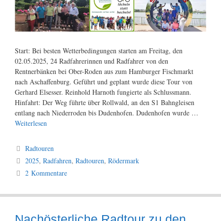
Start: Bei besten Wetterbedingungen starten am Freitag, den
02.05.2025, 24 Radfahrerinnen und Radfahrer von den
Rentnerbänken bei Ober-Roden aus zum Hamburger Fischmarkt
nach Aschaffenburg. Geführt und geplant wurde diese Tour von
Gerhard Elsesser. Reinhold Harnoth fungierte als Schlussmann.
Hinfahrt: Der Weg führte über Rollwald, an den S1 Bahngleisen
entlang nach Niederroden bis Dudenhofen. Dudenhofen wurde …
Weiterlesen
Kategorien
Radtouren
Schlagwörter
2025
,
Radfahren
,
Radtouren
,
Rödermark
2 Kommentare
Nachösterliche Radtour zu den