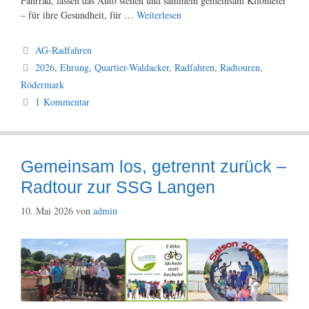
Fahrrad, lassen das Auto stehen und sammeln gemeinsam Kilometer
– für ihre Gesundheit, für …
Weiterlesen
Kategorien
AG-Radfahren
Schlagwörter
2026
,
Ehrung
,
Quartier-Waldacker
,
Radfahren
,
Radtouren
,
Rödermark
1 Kommentar
Gemeinsam los, getrennt zurück –
Radtour zur SSG Langen
10. Mai 2026
von
admin