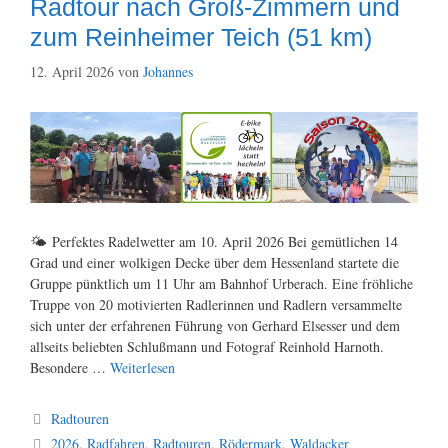
Radtour nach Groß‑Zimmern und
zum Reinheimer Teich (51 km)
12. April 2026
von
Johannes
🌤️ Perfektes Radelwetter am 10. April 2026 Bei gemütlichen 14
Grad und einer wolkigen Decke über dem Hessenland startete die
Gruppe pünktlich um 11 Uhr am Bahnhof Urberach. Eine fröhliche
Truppe von 20 motivierten Radlerinnen und Radlern versammelte
sich unter der erfahrenen Führung von Gerhard Elsesser und dem
allseits beliebten Schlußmann und Fotograf Reinhold Harnoth.
Besondere …
Weiterlesen
Kategorien
Radtouren
Schlagwörter
2026
,
Radfahren
,
Radtouren
,
Rödermark
,
Waldacker