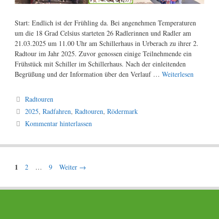
Start: Endlich ist der Frühling da. Bei angenehmen Temperaturen
um die 18 Grad Celsius starteten 26 Radlerinnen und Radler am
21.03.2025 um 11.00 Uhr am Schillerhaus in Urberach zu ihrer 2.
Radtour im Jahr 2025. Zuvor genossen einige Teilnehmende ein
Frühstück mit Schiller im Schillerhaus. Nach der einleitenden
Begrüßung und der Information über den Verlauf …
Weiterlesen
Kategorien
Radtouren
Schlagwörter
2025
,
Radfahren
,
Radtouren
,
Rödermark
Kommentar hinterlassen
Seite
1
Seite
Seite
2
…
9
Weiter
→