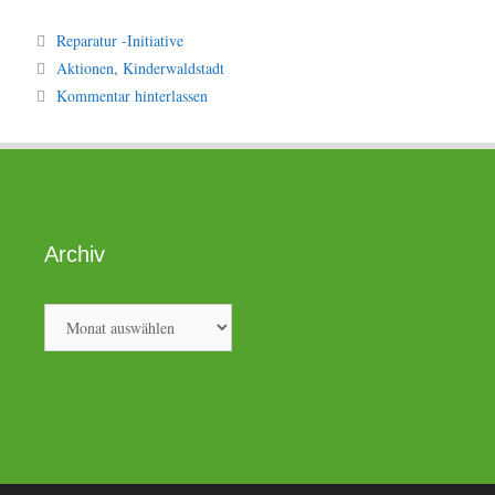
Kategorien
Reparatur -Initiative
Schlagwörter
Aktionen
,
Kinderwaldstadt
Kommentar hinterlassen
Archiv
Archiv