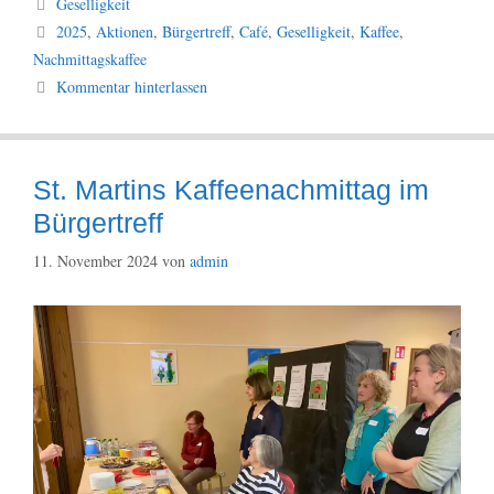
Kategorien
Geselligkeit
Schlagwörter
2025
,
Aktionen
,
Bürgertreff
,
Café
,
Geselligkeit
,
Kaffee
,
Nachmittagskaffee
Kommentar hinterlassen
St. Martins Kaffeenachmittag im
Bürgertreff
11. November 2024
von
admin