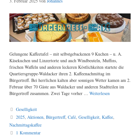
3. Februar 2025
von
Johannes
Gelungene Kaffeetafel – mit selbstgebackenen 9 Kuchen – u. A.
Käsekuchen und Linzertorte und auch Windbeuteln, Muffins,
frischen Waffeln und anderen leckeren Köstlichkeiten startete die
Quartiersgruppe-Waldacker ihren 2. Kaffeenachmittag im
Bürgertreff. Bei herrlichen kalten aber sonnigen Wetter kamen am 2.
Februar über 70 Gäste aus Waldacker und anderen Stadtteilen im
Bürgertreff zusammen. Zwei Tage vorher …
Weiterlesen
Kategorien
Geselligkeit
Schlagwörter
2025
,
Aktionen
,
Bürgertreff
,
Café
,
Geselligkeit
,
Kaffee
,
Nachmittagskaffee
1 Kommentar