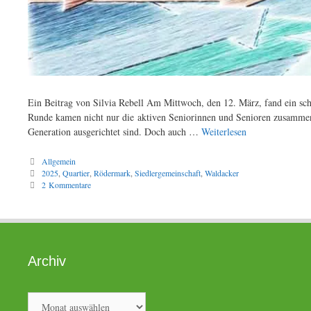
Ein Beitrag von Silvia Rebell Am Mittwoch, den 12. März, fand ein sc
Runde kamen nicht nur die aktiven Seniorinnen und Senioren zusammen, 
Generation ausgerichtet sind. Doch auch …
Weiterlesen
Kategorien
Allgemein
Schlagwörter
2025
,
Quartier
,
Rödermark
,
Siedlergemeinschaft
,
Waldacker
2 Kommentare
Archiv
Archiv