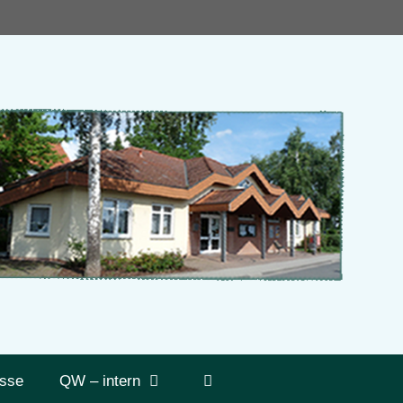
sse
QW – intern