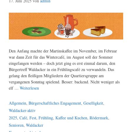
17. Juni 2025
von
admin
Den Anfang machte der Martinskaffee im November, im Februar
war dann Zeit für das Wintercafé, im August soll der Sommer
eingefangen werden – doch jetzt ging es erst einmal darum, den
Bürgertreff Waldacker in ein Frühlingscafé zu verwandeln. Das
gelang den fleißigen Mitgliedern der Quartiersgruppe am
vergangenen Sonntag spielend. Besser: backend. Nicht weniger als
elf …
Weiterlesen
Kategorien
Allgemein
,
Bürgerschaftliches Engagement
,
Geselligkeit
,
Waldacker-aktiv
Schlagwörter
2025
,
Café
,
Fest
,
Frühling
,
Kaffee und Kuchen
,
Rödermark
,
Senioren
,
Waldacker