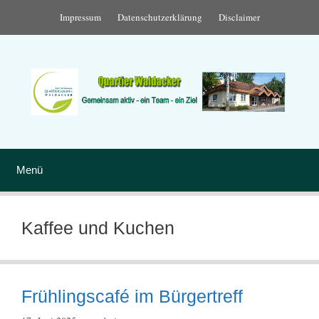
Zum
Impressum
Datenschutzerklärung
Disclaimer
Inhalt
springen
Menü
Kaffee und Kuchen
Frühlingscafé im Bürgertreff