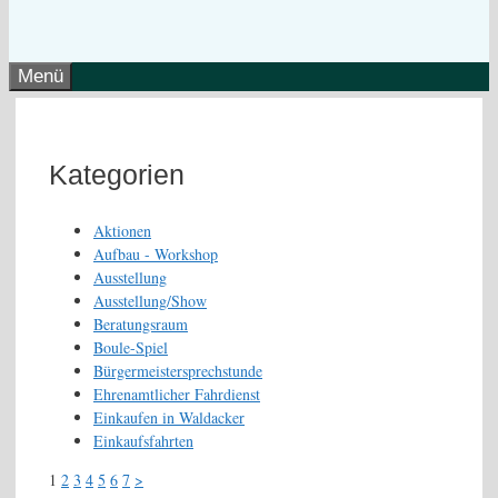
Menü
Kategorien
Aktionen
Aufbau - Workshop
Ausstellung
Ausstellung/Show
Beratungsraum
Boule-Spiel
Bürgermeistersprechstunde
Ehrenamtlicher Fahrdienst
Einkaufen in Waldacker
Einkaufsfahrten
1
2
3
4
5
6
7
>