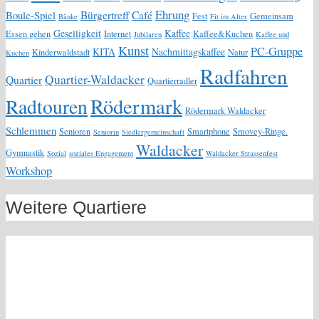
Ehrung
Bürgertreff
Café
Boule-Spiel
Fest
Gemeinsam
Bänke
Fit im Alter
Geselligkeit
Kaffee
Essen gehen
Internet
Kaffee&Kuchen
Jubilaren
Kaffee und
Kunst
PC-Gruppe
KITA
Nachmittagskaffee
Kinderwaldstadt
Natur
Kuchen
Radfahren
Quartier-Waldacker
Quartier
Quartierradler
Rödermark
Radtouren
Rödermark Waldacker
Schlemmen
Senioren
Smartphone
Smovey-Ringe.
Seniorin
Siedlergemeinschaft
Waldacker
Gymnastik
Sozial
soziales Engagement
Waldacker Strassenfest
Workshop
Weitere Quartiere