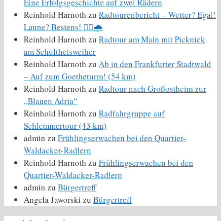
Eine Erfolgsgeschichte auf zwei Rädern
Reinhold Harnoth
zu
Radtourenbericht – Wetter? Egal!
Laune? Bestens! 🚴‍♀️🌧️
Reinhold Harnoth
zu
Radtour am Main mit Picknick
am Schultheisweiher
Reinhold Harnoth
zu
Ab in den Frankfurter Stadtwald
– Auf zum Goetheturm! (54 km)
Reinhold Harnoth
zu
Radtour nach Großostheim zur
„Blauen Adria“
Reinhold Harnoth
zu
Radfahrgruppe auf
Schlemmertour (43 km)
admin
zu
Frühlingserwachen bei den Quartier-
Waldacker-Radlern
Reinhold Harnoth
zu
Frühlingserwachen bei den
Quartier-Waldacker-Radlern
admin
zu
Bürgertreff
Angela Jaworski
zu
Bürgertreff