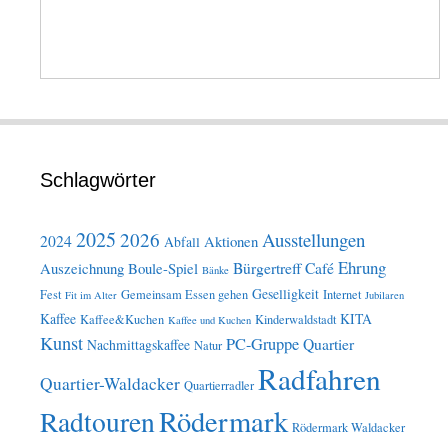
Schlagwörter
2025
2026
Ausstellungen
2024
Aktionen
Abfall
Ehrung
Bürgertreff
Café
Auszeichnung
Boule-Spiel
Bänke
Geselligkeit
Fest
Gemeinsam Essen gehen
Internet
Fit im Alter
Jubilaren
Kaffee
KITA
Kaffee&Kuchen
Kinderwaldstadt
Kaffee und Kuchen
Kunst
PC-Gruppe
Quartier
Nachmittagskaffee
Natur
Radfahren
Quartier-Waldacker
Quartierradler
Rödermark
Radtouren
Rödermark Waldacker