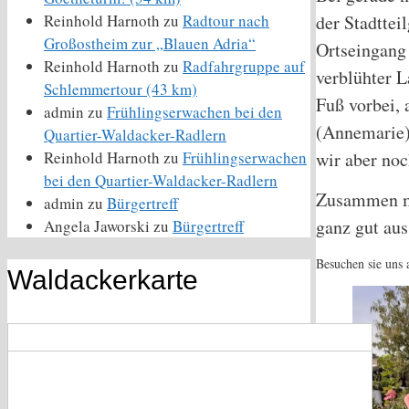
Reinhold Harnoth
zu
Radtour nach
der Stadttei
Großostheim zur „Blauen Adria“
Ortseingang
Reinhold Harnoth
zu
Radfahrgruppe auf
verblühter 
Schlemmertour (43 km)
Fuß vorbei, 
admin
zu
Frühlingserwachen bei den
(Annemarie) 
Quartier-Waldacker-Radlern
Reinhold Harnoth
zu
Frühlingserwachen
wir aber noc
bei den Quartier-Waldacker-Radlern
Zusammen mi
admin
zu
Bürgertreff
ganz gut aus
Angela Jaworski
zu
Bürgertreff
Besuchen sie uns 
Waldackerkarte