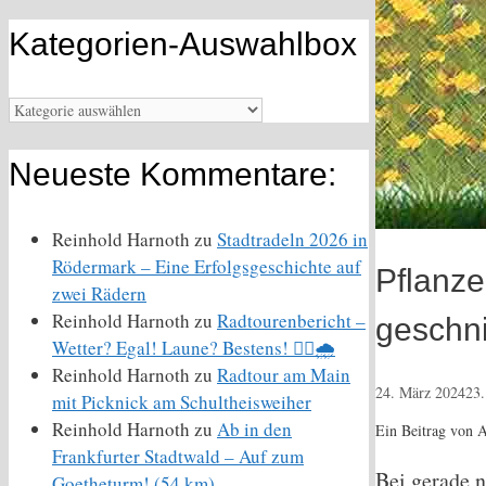
Kategorien-Auswahlbox
Kategorien-
Auswahlbox
Neueste Kommentare:
Reinhold Harnoth
zu
Stadtradeln 2026 in
Rödermark – Eine Erfolgsgeschichte auf
Pflanz
zwei Rädern
Reinhold Harnoth
zu
Radtourenbericht –
geschni
Wetter? Egal! Laune? Bestens! 🚴‍♀️🌧️
Reinhold Harnoth
zu
Radtour am Main
24. März 2024
23.
mit Picknick am Schultheisweiher
Reinhold Harnoth
zu
Ab in den
Ein Beitrag von 
Frankfurter Stadtwald – Auf zum
Bei gerade 
Goetheturm! (54 km)