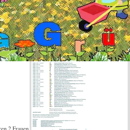
Termine Bürgertreff
Wakdacker &
Schillerhaus
ren 2 Frauen