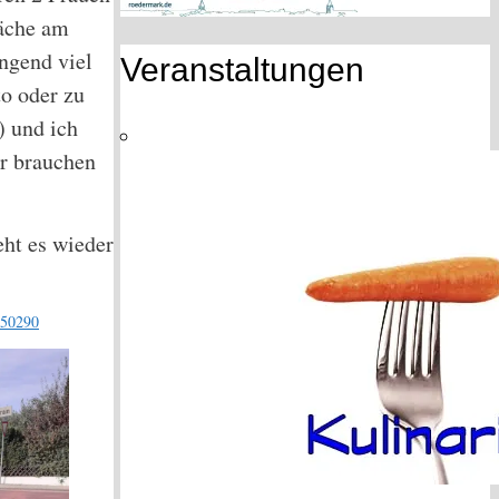
läche am
ngend viel
Veranstaltungen
o oder zu
) und ich
er brauchen
ht es wieder
950290