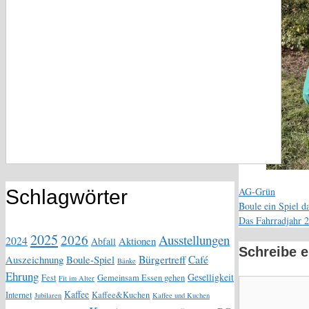
Kategorien
AG-Grün
Schlagwörter
Boule ein Spiel d
Das Fahrradjahr 
2025
2026
Ausstellungen
2024
Aktionen
Abfall
Schreibe 
Bürgertreff
Café
Auszeichnung
Boule-Spiel
Bänke
Ehrung
Geselligkeit
Fest
Gemeinsam Essen gehen
Fit im Alter
Kommentar
Kaffee
Internet
Kaffee&Kuchen
Jubilaren
Kaffee und Kuchen