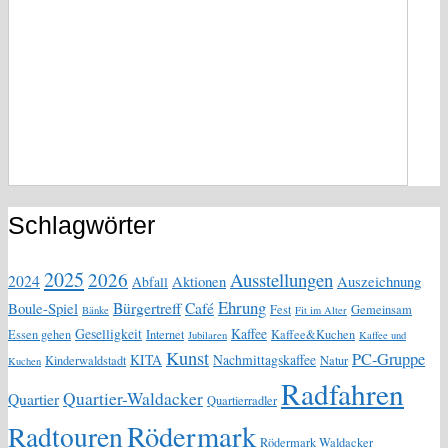
Schlagwörter
2025
2026
Ausstellungen
2024
Aktionen
Auszeichnung
Abfall
Ehrung
Bürgertreff
Café
Boule-Spiel
Fest
Gemeinsam
Bänke
Fit im Alter
Geselligkeit
Kaffee
Essen gehen
Internet
Kaffee&Kuchen
Jubilaren
Kaffee und
Kunst
PC-Gruppe
KITA
Nachmittagskaffee
Kinderwaldstadt
Natur
Kuchen
Radfahren
Quartier-Waldacker
Quartier
Quartierradler
Rödermark
Radtouren
Rödermark Waldacker