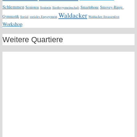
Schlemmen
Senioren
Smartphone
Smovey-Ringe.
Seniorin
Siedlergemeinschaft
Waldacker
Gymnastik
Sozial
soziales Engagement
Waldacker Strassenfest
Workshop
Weitere Quartiere