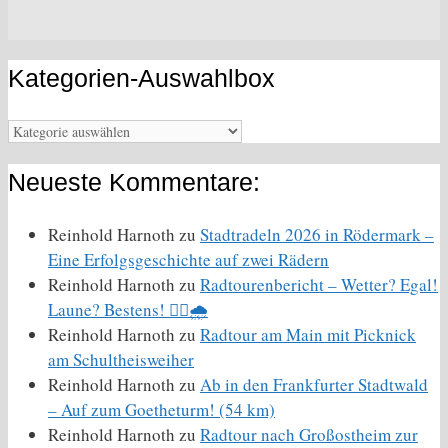
Kategorien-Auswahlbox
Kategorien-
Auswahlbox
Neueste Kommentare:
Reinhold Harnoth
zu
Stadtradeln 2026 in Rödermark –
Eine Erfolgsgeschichte auf zwei Rädern
Reinhold Harnoth
zu
Radtourenbericht – Wetter? Egal!
Laune? Bestens! 🚴‍♀️🌧️
Reinhold Harnoth
zu
Radtour am Main mit Picknick
am Schultheisweiher
Reinhold Harnoth
zu
Ab in den Frankfurter Stadtwald
– Auf zum Goetheturm! (54 km)
Reinhold Harnoth
zu
Radtour nach Großostheim zur