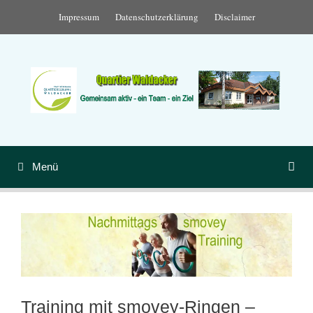
Zum
Impressum
Datenschutzerklärung
Disclaimer
Inhalt
springen
Menü
Training mit smovey-Ringen –