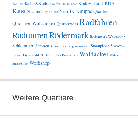
Kaffee
KITA
Kaffee&Kuchen
Kinderwaldstadt
Kaffee und Kuchen
Kunst
PC-Gruppe
Quartier
Nachmittagskaffee
Natur
Radfahren
Quartier-Waldacker
Quartierradler
Rödermark
Radtouren
Rödermark Waldacker
Schlemmen
Senioren
Smartphone
Smovey-
Seniorin
Siedlergemeinschaft
Waldacker
Ringe. Gymnastik
Sozial
soziales Engagement
Waldacker
Workshop
Strassenfest
Weitere Quartiere