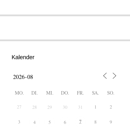
Kalender
MO.
DI.
MI.
DO.
FR.
SA.
SO.
27
1
2
28
29
30
31
7
3
8
9
4
5
6