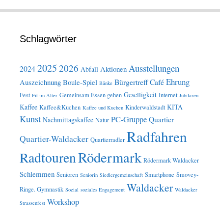
Schlagwörter
2025
2026
Ausstellungen
2024
Aktionen
Abfall
Ehrung
Bürgertreff
Café
Auszeichnung
Boule-Spiel
Bänke
Geselligkeit
Fest
Gemeinsam Essen gehen
Internet
Fit im Alter
Jubilaren
Kaffee
KITA
Kaffee&Kuchen
Kinderwaldstadt
Kaffee und Kuchen
Kunst
PC-Gruppe
Quartier
Nachmittagskaffee
Natur
Radfahren
Quartier-Waldacker
Quartierradler
Rödermark
Radtouren
Rödermark Waldacker
Schlemmen
Senioren
Smartphone
Smovey-
Seniorin
Siedlergemeinschaft
Waldacker
Ringe. Gymnastik
Sozial
soziales Engagement
Waldacker
Workshop
Strassenfest