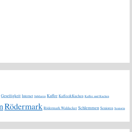
Geselligkeit
Kaffee
Internet
Kaffee&Kuchen
Jubilaren
Kaffee und Kuchen
Rödermark
n
Schlemmen
Rödermark Waldacker
Senioren
Seniorin