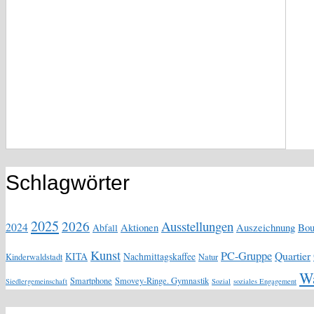
Schlagwörter
2025
2026
Ausstellungen
2024
Aktionen
Auszeichnung
Bou
Abfall
Kunst
PC-Gruppe
Quartier
KITA
Nachmittagskaffee
Kinderwaldstadt
Natur
Wa
Smartphone
Smovey-Ringe. Gymnastik
Siedlergemeinschaft
Sozial
soziales Engagement