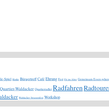
Ehrung
Bürgertreff
Café
le-Spiel
Fest
Gemeinsam Essen gehen
Bänke
Fit im Alter
Radfahren
Radtoure
Quartier-Waldacker
Quartierradler
ldacker
Workshop
Waldacker Strassenfest