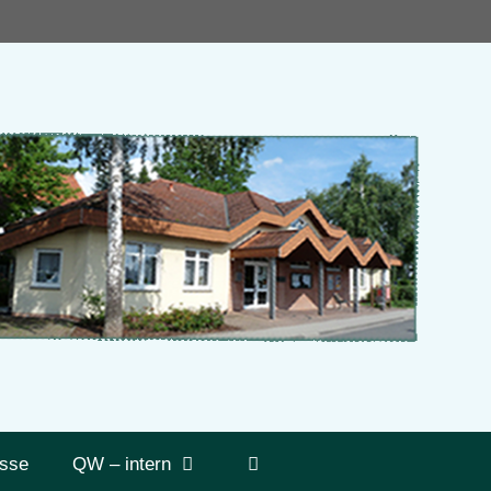
sse
QW – intern