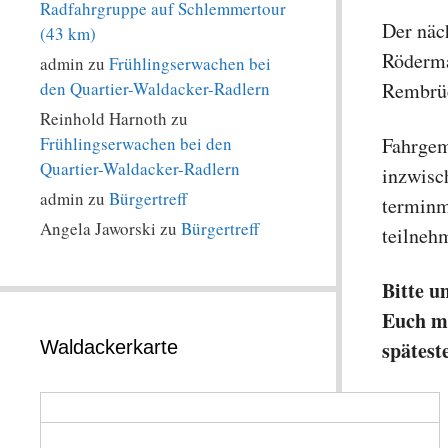
Radfahrgruppe auf Schlemmertour
Der näc
(43 km)
Röderma
admin
zu
Frühlingserwachen bei
Rembrüc
den Quartier-Waldacker-Radlern
Reinhold Harnoth
zu
Fahrgem
Frühlingserwachen bei den
Quartier-Waldacker-Radlern
inzwisch
admin
zu
Bürgertreff
terminm
Angela Jaworski
zu
Bürgertreff
teilneh
Bitte u
Euch mi
spätest
Waldackerkarte