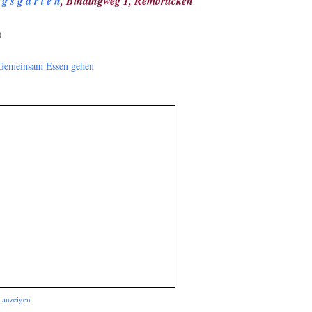
 g s g a r t e n
, Bindingweg 1, Rembrücken
)
Gemeinsam Essen gehen
 anzeigen