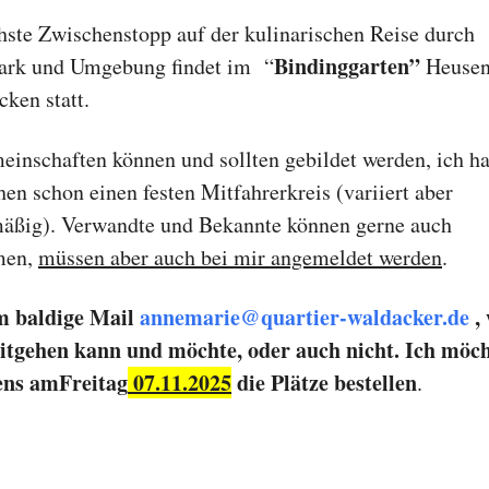
hste Zwischenstopp auf der kulinarischen Reise durch
Bindinggarten”
rk und Umgebung findet im “
Heuse
ken statt.
einschaften können und sollten gebildet werden, ich h
en schon einen festen Mitfahrerkreis (variiert aber
äßig). Verwandte und Bekannte können gerne auch
men,
müssen aber auch bei mir angemeldet werden
.
m baldige Mail
annemarie@quartier-waldacker.de
, 
tgehen kann und möchte, oder auch nicht. Ich möc
ens amFreitag
07.11.2025
die Plätze bestellen
.