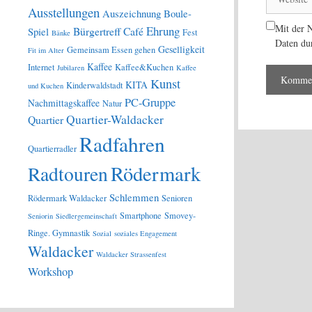
Ausstellungen
Auszeichnung
Boule-
Mit der N
Ehrung
Bürgertreff
Café
Spiel
Fest
Bänke
Daten du
Geselligkeit
Gemeinsam Essen gehen
Fit im Alter
Kaffee
Internet
Kaffee&Kuchen
Jubilaren
Kaffee
Kunst
KITA
Kinderwaldstadt
und Kuchen
PC-Gruppe
Nachmittagskaffee
Natur
Quartier-Waldacker
Quartier
Radfahren
Quartierradler
Rödermark
Radtouren
Schlemmen
Rödermark Waldacker
Senioren
Smartphone
Smovey-
Seniorin
Siedlergemeinschaft
Ringe. Gymnastik
Sozial
soziales Engagement
Waldacker
Waldacker Strassenfest
Workshop