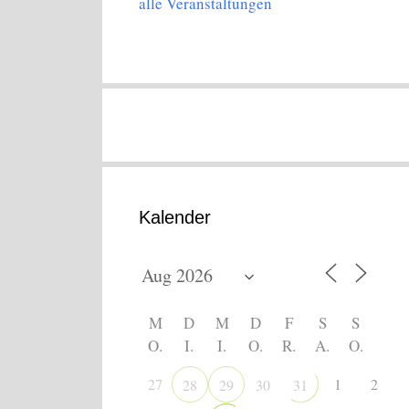
alle Veranstaltungen
Kalender
M
D
M
D
F
S
S
O.
I.
I.
O.
R.
A.
O.
27
1
2
28
29
30
31