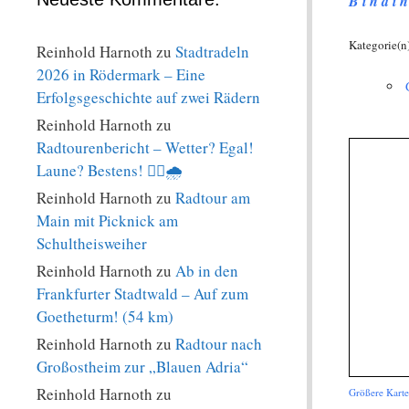
B i n d i n
Kategorie(n
Reinhold Harnoth
zu
Stadtradeln
2026 in Rödermark – Eine
Erfolgsgeschichte auf zwei Rädern
Reinhold Harnoth
zu
Radtourenbericht – Wetter? Egal!
Laune? Bestens! 🚴‍♀️🌧️
Reinhold Harnoth
zu
Radtour am
Main mit Picknick am
Schultheisweiher
Reinhold Harnoth
zu
Ab in den
Frankfurter Stadtwald – Auf zum
Goetheturm! (54 km)
Reinhold Harnoth
zu
Radtour nach
Großostheim zur „Blauen Adria“
Reinhold Harnoth
zu
Größere Karte