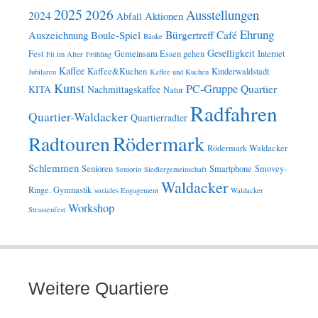
2025
2026
Ausstellungen
2024
Aktionen
Abfall
Ehrung
Bürgertreff
Café
Auszeichnung
Boule-Spiel
Bänke
Geselligkeit
Fest
Gemeinsam Essen gehen
Internet
Fit im Alter
Frühling
Kaffee
Kaffee&Kuchen
Kinderwaldstadt
Jubilaren
Kaffee und Kuchen
Kunst
PC-Gruppe
Quartier
KITA
Nachmittagskaffee
Natur
Radfahren
Quartier-Waldacker
Quartierradler
Rödermark
Radtouren
Rödermark Waldacker
Schlemmen
Senioren
Smartphone
Smovey-
Seniorin
Siedlergemeinschaft
Waldacker
Ringe. Gymnastik
soziales Engagement
Waldacker
Workshop
Strassenfest
Weitere Quartiere