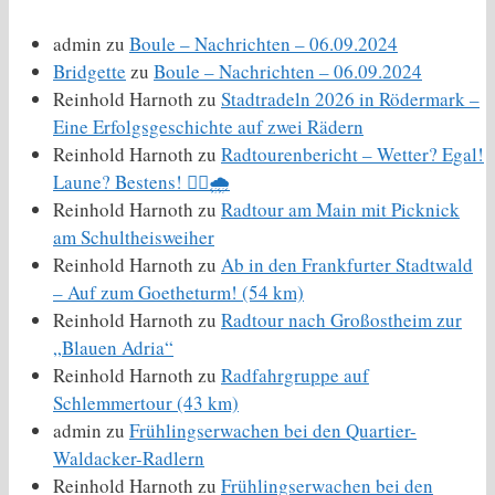
admin
zu
Boule – Nachrichten – 06.09.2024
Bridgette
zu
Boule – Nachrichten – 06.09.2024
Reinhold Harnoth
zu
Stadtradeln 2026 in Rödermark –
Eine Erfolgsgeschichte auf zwei Rädern
Reinhold Harnoth
zu
Radtourenbericht – Wetter? Egal!
Laune? Bestens! 🚴‍♀️🌧️
Reinhold Harnoth
zu
Radtour am Main mit Picknick
am Schultheisweiher
Reinhold Harnoth
zu
Ab in den Frankfurter Stadtwald
– Auf zum Goetheturm! (54 km)
Reinhold Harnoth
zu
Radtour nach Großostheim zur
„Blauen Adria“
Reinhold Harnoth
zu
Radfahrgruppe auf
Schlemmertour (43 km)
admin
zu
Frühlingserwachen bei den Quartier-
Waldacker-Radlern
Reinhold Harnoth
zu
Frühlingserwachen bei den