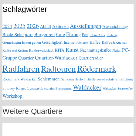
Schlagwörter
2025
2026
Ausstellungen
2024
Aktionen
Auszeichnung
Abfall
Ehrung
Bürgertreff
Café
Boule-Spiel
Fest
Bänke
Fit im Alter
Frühling
Geselligkeit
Kaffee
Gemeinsam Essen gehen
Internet
Kaffee&Kuchen
Jubilaren
Kunst
PC-
KITA
Nachmittagskaffee
Kinderwaldstadt
Natur
Kaffee und Kuchen
Quartier-Waldacker
Gruppe
Quartier
Quartierradler
Radfahren
Rödermark
Radtouren
Schlemmen
Rödermark Waldacker
Senioren
Smartphone
Seniorin
Siedlergemeinschaft
Waldacker
Smovey-Ringe. Gymnastik
soziales Engagement
Waldacker Strassenfest
Workshop
Weitere Quartiere