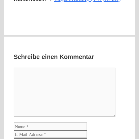
Schreibe einen Kommentar
Kommentar
Name
E-
Mail-
Website
Adresse