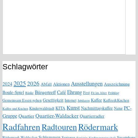
Schlagwörter
2025
2026
Ausstellungen
2024
Aktionen
Auszeichnung
Abfall
Ehrung
Bürgertreff
Café
Boule-Spiel
Fest
Bänke
Fit im Alter
Frühling
Geselligkeit
Kaffee
Gemeinsam Essen gehen
Internet
Kaffee&Kuchen
Jubilaren
Kunst
PC-
KITA
Nachmittagskaffee
Kinderwaldstadt
Natur
Kaffee und Kuchen
Quartier-Waldacker
Gruppe
Quartier
Quartierradler
Radfahren
Rödermark
Radtouren
Schlemmen
Rödermark Waldacker
Senioren
Smartphone
Seniorin
Siedlergemeinschaft