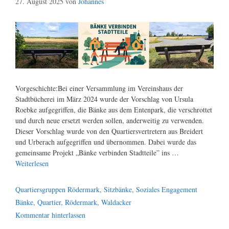
27. August 2025
von
Johannes
Vorgeschichte:Bei einer Versammlung im Vereinshaus der
Stadtbücherei im März 2024 wurde der Vorschlag von Ursula
Roebke aufgegriffen, die Bänke aus dem Entenpark, die verschrottet
und durch neue ersetzt werden sollen, anderweitig zu verwenden.
Dieser Vorschlag wurde von den Quartiersvertretern aus Breidert
und Urberach aufgegriffen und übernommen. Dabei wurde das
gemeinsame Projekt „Bänke verbinden Stadtteile” ins …
Weiterlesen
Kategorien
Quartiersgruppen Rödermark
,
Sitzbänke
,
Soziales Engagement
Schlagwörter
Bänke
,
Quartier
,
Rödermark
,
Waldacker
Kommentar hinterlassen