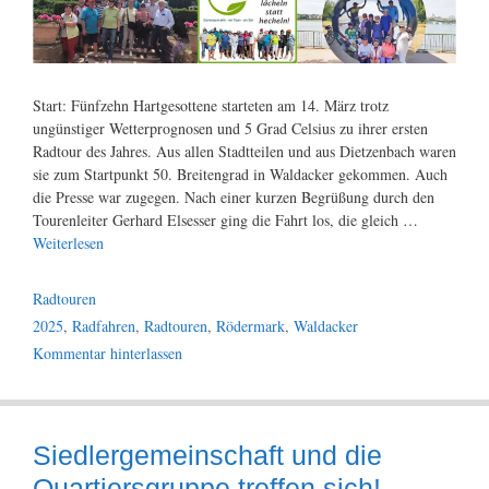
Start: Fünfzehn Hartgesottene starteten am 14. März trotz
ungünstiger Wetterprognosen und 5 Grad Celsius zu ihrer ersten
Radtour des Jahres. Aus allen Stadtteilen und aus Dietzenbach waren
sie zum Startpunkt 50. Breitengrad in Waldacker gekommen. Auch
die Presse war zugegen. Nach einer kurzen Begrüßung durch den
Tourenleiter Gerhard Elsesser ging die Fahrt los, die gleich …
Weiterlesen
Kategorien
Radtouren
Schlagwörter
2025
,
Radfahren
,
Radtouren
,
Rödermark
,
Waldacker
Kommentar hinterlassen
Siedlergemeinschaft und die
Quartiersgruppe treffen sich!