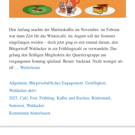
Den Anfang machte der Martinskaffee im November, im Februar
war dann Zeit für das Wintercafé, im August soll der Sommer
eingefangen werden – doch jetzt ging es erst einmal darum, den
Bürgertreff Waldacker in ein Frühlingscafé zu verwandeln. Das
gelang den fleißigen Mitgliedern der Quartiersgruppe am
vergangenen Sonntag spielend. Besser: backend. Nicht weniger als
elf …
Weiterlesen
Kategorien
Allgemein
,
Bürgerschaftliches Engagement
,
Geselligkeit
,
Waldacker-aktiv
Schlagwörter
2025
,
Café
,
Fest
,
Frühling
,
Kaffee und Kuchen
,
Rödermark
,
Senioren
,
Waldacker
Kommentar hinterlassen