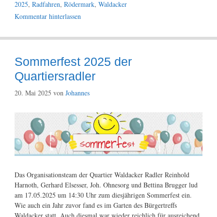
Schlagwörter
2025
,
Radfahren
,
Rödermark
,
Waldacker
Kommentar hinterlassen
Sommerfest 2025 der
Quartiersradler
20. Mai 2025
von
Johannes
Das Organisationsteam der Quartier Waldacker Radler Reinhold
Harnoth, Gerhard Elsesser, Joh. Ohnesorg und Bettina Brugger lud
am 17.05.2025 um 14:30 Uhr zum diesjährigen Sommerfest ein.
Wie auch ein Jahr zuvor fand es im Garten des Bürgertreffs
Waldacker statt. Auch diesmal war wieder reichlich für ausreichend