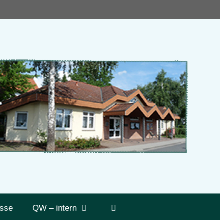
sse
QW – intern