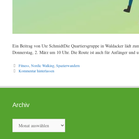
Ein Beitrag von Ute SchmidtDie Quartiersgruppe in Waldacker lädt zum 
Donnerstag, 2. März um 10 Uhr. Die Route ist auch für Anfänger und u
Kategorien
Fitness
,
Nordic Walking
,
Spazierwandern
Kommentar hinterlassen
Archiv
Archiv