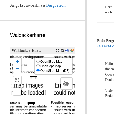
Angela Jaworski
zu
Bürgertreff
Herr B
noch o
3
12
Waldackerkarte
Bodo Berg
16. Februar 
Waldacker-Karte
+
OpenStreetMap
Hallo
OpenTopoMap
−
finden
OpenStreetMap (DE)
Oder e
Danke 
Viele
Bodo 