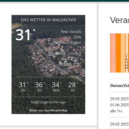
Vera
DAS WETTER IN WALDACKER
31
°
few clouds
33%
Luftfeuchtigkei
t
Wind: 1m/s O
MAX C 31 •
MIN C 30
31
36
34
28
°
°
°
°
Datum/Zei
SA
SO
MO
DI
29.05.2025
langfristige Vorhersage
01.06.2025
alle %s
Wetter von OpenWeatherMap
29.05.2025