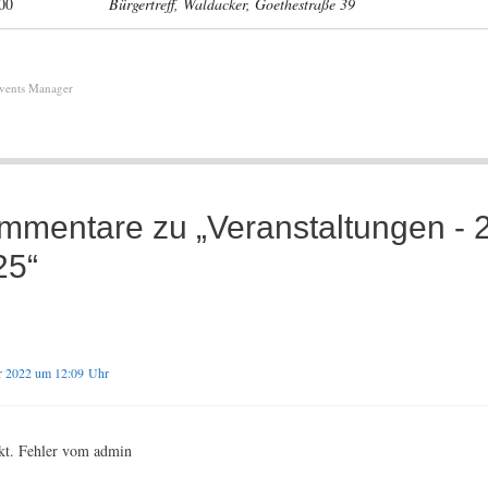
:00
Bürgertreff, Waldacker, Goethestraße 39
vents Manager
mmentare zu „Veranstaltungen - 
25“
r 2022 um 12:09 Uhr
kt. Fehler vom admin