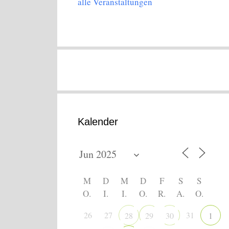
alle Veranstaltungen
Kalender
M
D
M
D
F
S
S
O.
I.
I.
O.
R.
A.
O.
26
27
31
28
29
30
1