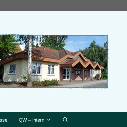
sse
QW – intern