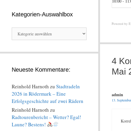
10:00 - 11
Kategorien-Auswahlbox
Powered by
E
Kategorien-
Auswahlbox
4 Ko
Neueste Kommentare:
Mai 
Reinhold Harnoth
zu
Stadtradeln
2026 in Rödermark – Eine
admin
Erfolgsgeschichte auf zwei Rädern
13. Septembe
Reinhold Harnoth
zu
Radtourenbericht – Wetter? Egal!
Korre
Laune? Bestens!