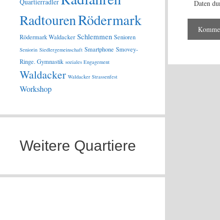
Quartierradler
Daten du
Rödermark
Radtouren
Schlemmen
Rödermark Waldacker
Senioren
Smartphone
Smovey-
Seniorin
Siedlergemeinschaft
Ringe. Gymnastik
soziales Engagement
Waldacker
Waldacker Strassenfest
Workshop
Weitere Quartiere