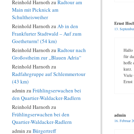
Reinhold Harnoth
zu
Radtour am
Main mit Picknick am
Schultheisweiher
Ernst Hoc
Reinhold Harnoth
zu
Ab in den
13. Septembe
Frankfurter Stadtwald – Auf zum
Goetheturm! (54 km)
Reinhold Harnoth
zu
Radtour nach
Hallo
für d
Großostheim zur „Blauen Adria“
hoffe 
Reinhold Harnoth
zu
kurz.
Radfahrgruppe auf Schlemmertour
Viele
(43 km)
Ernst
admin
zu
Frühlingserwachen bei
den Quartier-Waldacker-Radlern
Reinhold Harnoth
zu
Frühlingserwachen bei den
admin
16. Februar 
Quartier-Waldacker-Radlern
admin
zu
Bürgertreff