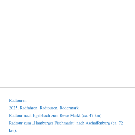
e
n
Kategorien
Radtouren
Schlagwörter
2025
,
Radfahren
,
Radtouren
,
Rödermark
Radtour nach Egelsbach zum Rewe Markt (ca. 47 km)
Radtour zum „Hamburger Fischmarkt“ nach Aschaffenburg (ca. 72
km).