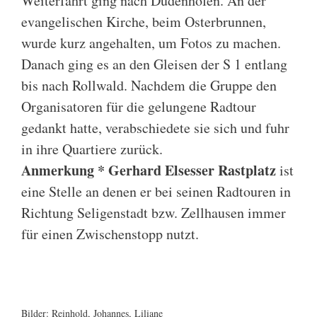
Weiterfahrt ging nach Dudenhofen. An der
evangelischen Kirche, beim Osterbrunnen,
wurde kurz angehalten, um Fotos zu machen.
Danach ging es an den Gleisen der S 1 entlang
bis nach Rollwald. Nachdem die Gruppe den
Organisatoren für die gelungene Radtour
gedankt hatte, verabschiedete sie sich und fuhr
in ihre Quartiere zurück.
Anmerkung * Gerhard Elsesser Rastplatz
ist
eine Stelle an denen er bei seinen Radtouren in
Richtung Seligenstadt bzw. Zellhausen immer
für einen Zwischenstopp nutzt.
O
A
W
I
T
O
M
S
W
A
O
O
R
S
s
m
e
m
a
s
a
t
a
m
s
s
o
t
t
H
i
L
f
t
r
o
r
G
t
t
l
a
e
a
t
o
e
e
k
r
t
e
e
e
l
Bilder: Reinhold, Johannes, Liliane