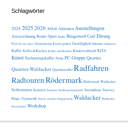
Schlagwörter
2025
2026
Ausstellungen
2024
Aktionen
Abfall
Ehrung
Bürgertreff
Café
Auszeichnung
Boule-Spiel
Bänke
Geselligkeit
Fest
Gemeinsam Essen gehen
Internet
Fit im Alter
Jubilaren
Kaffee
KITA
Kaffee&Kuchen
Kinderwaldstadt
Kaffee und Kuchen
Kunst
PC-Gruppe
Quartier
Nachmittagskaffee
Natur
Radfahren
Quartier-Waldacker
Quartierradler
Rödermark
Radtouren
Rödermark Waldacker
Schlemmen
Senioren
Smartphone
Smovey-
Seniorin
Siedlergemeinschaft
Waldacker
Ringe. Gymnastik
Sozial
soziales Engagement
Waldacker
Workshop
Strassenfest