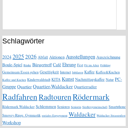
Schlagwörter
2025
2026
Ausstellungen
2024
Aktionen
Auszeichnung
Abfall
Ehrung
Bürgertreff
Café
Boule-Spiel
Fest
Bänke
Fit im Alter
Frühling
Geselligkeit
Kaffee
Gemeinsam Essen gehen
Internet
Kaffee&Kuchen
Jubilaren
Kunst
PC-
KITA
Nachmittagskaffee
Kinderwaldstadt
Natur
Kaffee und Kuchen
Quartier-Waldacker
Gruppe
Quartier
Quartierradler
Radfahren
Rödermark
Radtouren
Schlemmen
Rödermark Waldacker
Senioren
Smartphone
Seniorin
Siedlergemeinschaft
Waldacker
Smovey-Ringe. Gymnastik
soziales Engagement
Waldacker Strassenfest
Workshop