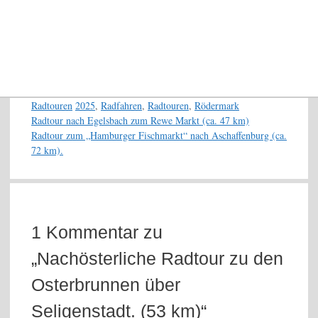
Kategorien
Schlagwörter
Radtouren
2025
,
Radfahren
,
Radtouren
,
Rödermark
Radtour nach Egelsbach zum Rewe Markt (ca. 47 km)
Radtour zum „Hamburger Fischmarkt“ nach Aschaffenburg (ca.
72 km).
1 Kommentar zu
„Nachösterliche Radtour zu den
Osterbrunnen über
Seligenstadt. (53 km)“