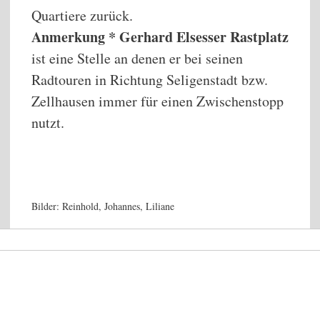
Quartiere zurück.
Anmerkung * Gerhard Elsesser Rastplatz
ist eine Stelle an denen er bei seinen
Radtouren in Richtung Seligenstadt bzw.
Zellhausen immer für einen Zwischenstopp
nutzt.
Osterbrunnen
Am
Weiterfahrt
Im
Tafel
Osterbrunnen
Marktplatz
Storch
Warten
Am
Osterbrunnen
Osterbrunnen
Rollwald
Start
Hainhausen
Harres
Harres
Lokal
Seligenstadt
Seligenstadt
im
auf
Gerhard
Dudenhofen
Dudenhofen
ende
Am
See
See
Seligstädter
Grünen
Manfred
Elsesser
der
50.
Bilder: Reinhold, Johannes, Liliane
Stübchen
Platz
Radtour
Breitegrad