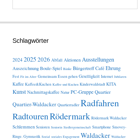
Schlagwörter
2025
2026
Ausstellungen
2024
Aktionen
Abfall
Ehrung
Bürgertreff
Café
Auszeichnung
Boule-Spiel
Bänke
Geselligkeit
Fest
Gemeinsam Essen gehen
Internet
Fit im Alter
Jubilaren
Kaffee
KITA
Kaffee&Kuchen
Kinderwaldstadt
Kaffee und Kuchen
Kunst
PC-Gruppe
Quartier
Nachmittagskaffee
Natur
Radfahren
Quartier-Waldacker
Quartierradler
Rödermark
Radtouren
Rödermark Waldacker
Schlemmen
Senioren
Smartphone
Smovey-
Seniorin
Siedlergemeinschaft
Waldacker
Ringe. Gymnastik
Sozial
soziales Engagement
Waldacker